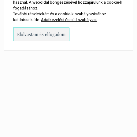
használ. A weboldal böngészésével hozzájárulunk a cookie-k
fogadásához.
További részletekért és a cookie-k szabályozásához
kattintsunk ide:
Adatkezelési és süti szabályzat
PROUDLY POWERED BY WORDPRESS
-
THEME: MILLENNIO CHILD BY
THEMES
KINGDOM
.
A WEBOLDALON MEGJELENŐ MINDEN TARTALOM SZERZŐI JOGI