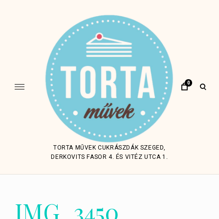
Skip
to
content
0
open
sear
form
TORTA MŰVEK CUKRÁSZDÁK SZEGED,
DERKOVITS FASOR 4. ÉS VITÉZ UTCA 1.
IMG_3450