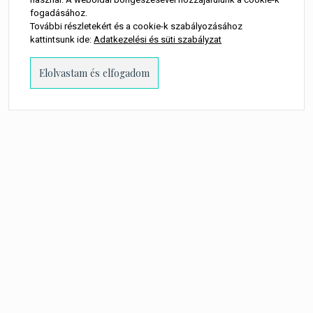
fogadásához.
További részletekért és a cookie-k szabályozásához
kattintsunk ide:
Adatkezelési és süti szabályzat
PROUDLY POWERED BY WORDPRESS
-
THEME: MILLENNIO CHILD BY
THEMES
KINGDOM
.
A WEBOLDALON MEGJELENŐ MINDEN TARTALOM SZERZŐI JOGI
TULAJDONOSA TORTA MŰVEK KFT.