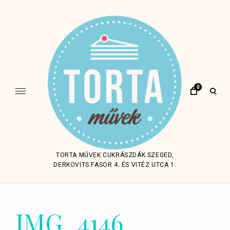
Skip
to
content
0
open
sear
form
TORTA MŰVEK CUKRÁSZDÁK SZEGED,
DERKOVITS FASOR 4. ÉS VITÉZ UTCA 1.
IMG_4146