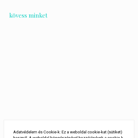
kövess minket
Bejegyzés
navigáció
Adatvédelem és Cookie-k: Ez a weboldal cookie-kat (sütiket)
használ. A weboldal böngészésével hozzájárulunk a cookie-k