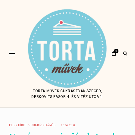
Skip
to
content
0
open
sear
form
TORTA MŰVEK CUKRÁSZDÁK SZEGED,
DERKOVITS FASOR 4. ÉS VITÉZ UTCA 1.
FRISS HÍREK A CUKRÁSZDÁBÓL
2020.12.11.