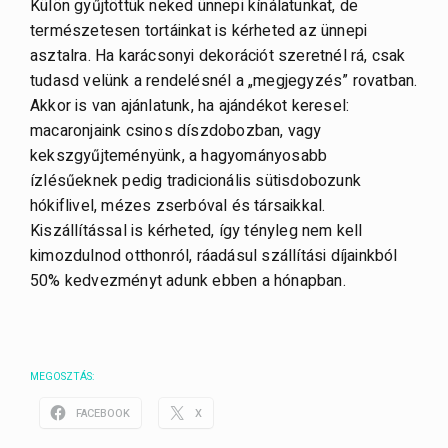
Külön gyűjtöttük neked ünnepi kínálatunkat, de
természetesen tortáinkat is kérheted az ünnepi
asztalra. Ha karácsonyi dekorációt szeretnél rá, csak
tudasd velünk a rendelésnél a „megjegyzés” rovatban.
Akkor is van ajánlatunk, ha ajándékot keresel:
macaronjaink csinos díszdobozban, vagy
kekszgyűjteményünk, a hagyományosabb
ízlésűeknek pedig tradicionális sütisdobozunk
hókiflivel, mézes zserbóval és társaikkal.
Kiszállítással is kérheted, így tényleg nem kell
kimozdulnod otthonról, ráadásul szállítási díjainkból
50% kedvezményt adunk ebben a hónapban.
MEGOSZTÁS:
FACEBOOK
X