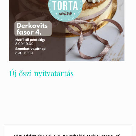
Új őszi nyitvatartás