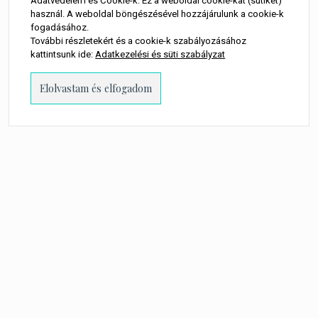
Adatvédelem és Cookie-k: Ez a weboldal cookie-kat (sütiket)
használ. A weboldal böngészésével hozzájárulunk a cookie-k
fogadásához.
További részletekért és a cookie-k szabályozásához
kattintsunk ide:
Adatkezelési és süti szabályzat
PROUDLY POWERED BY WORDPRESS
-
THEME: MILLENNIO CHILD BY
THEMES
KINGDOM
.
A WEBOLDALON MEGJELENŐ MINDEN TARTALOM SZERZŐI JOGI