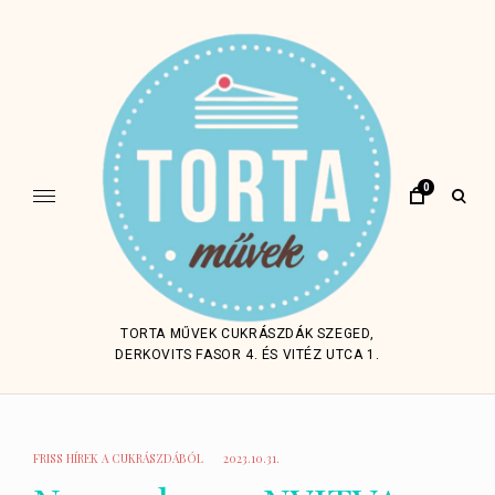
Skip
to
content
0
open
sear
form
TORTA MŰVEK CUKRÁSZDÁK SZEGED,
DERKOVITS FASOR 4. ÉS VITÉZ UTCA 1.
FRISS HÍREK A CUKRÁSZDÁBÓL
2023.10.31.