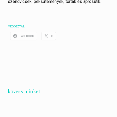
szendvicsek, péksütemények, torták és aprósütik.
MEGOSZTÁS:
FACEBOOK
X
kövess minket