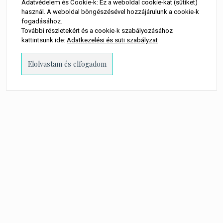
Adatvédelem és Cookie-k: Ez a weboldal cookie-kat (sütiket)
használ. A weboldal böngészésével hozzájárulunk a cookie-k
fogadásához.
További részletekért és a cookie-k szabályozásához
kattintsunk ide:
Adatkezelési és süti szabályzat
PROUDLY POWERED BY WORDPRESS
-
THEME: MILLENNIO CHILD BY
THEMES
KINGDOM
.