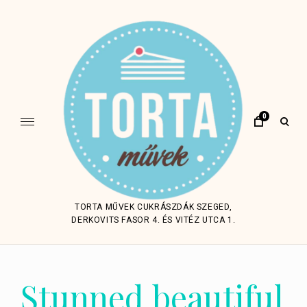
Skip
to
content
0
open
sear
form
TORTA MŰVEK CUKRÁSZDÁK SZEGED,
DERKOVITS FASOR 4. ÉS VITÉZ UTCA 1.
Stunned beautiful