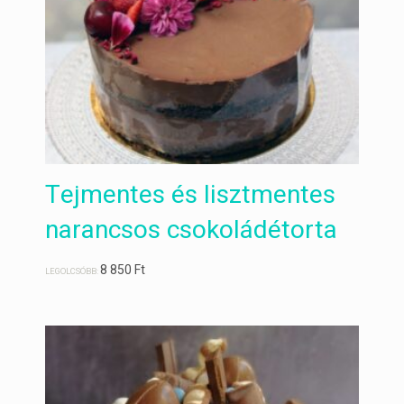
Tejmentes és lisztmentes
narancsos csokoládétorta
8 850
Ft
LEGOLCSÓBB: