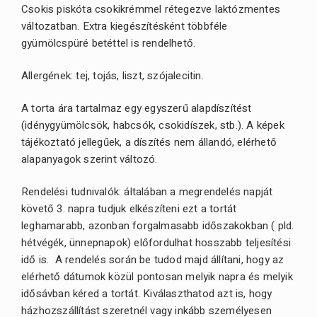
Csokis piskóta csokikrémmel rétegezve laktózmentes
változatban. Extra kiegészítésként többféle
gyümölcspüré betéttel is rendelhető.
Allergének: tej, tojás, liszt, szójalecitin.
A torta ára tartalmaz egy egyszerű alapdíszítést
(idénygyümölcsök, habcsók, csokidíszek, stb.). A képek
tájékoztató jellegűek, a díszítés nem állandó, elérhető
alapanyagok szerint változó.
Rendelési tudnivalók: általában a megrendelés napját
követő 3. napra tudjuk elkészíteni ezt a tortát
leghamarabb, azonban forgalmasabb időszakokban ( pld.
hétvégék, ünnepnapok) előfordulhat hosszabb teljesítési
idő is. A rendelés során be tudod majd állítani, hogy az
elérhető dátumok közül pontosan melyik napra és melyik
idősávban kéred a tortát. Kiválaszthatod azt is, hogy
házhozszállítást szeretnél vagy inkább személyesen