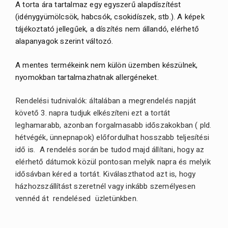
A torta ára tartalmaz egy egyszerű alapdíszítést
(idénygyümölcsök, habcsók, csokidíszek, stb.). A képek
tájékoztató jellegűek, a díszítés nem állandó, elérhető
alapanyagok szerint változó.
A mentes termékeink nem külön üzemben készülnek,
nyomokban tartalmazhatnak allergéneket.
Rendelési tudnivalók: általában a megrendelés napját
követő 3. napra tudjuk elkészíteni ezt a tortát
leghamarabb, azonban forgalmasabb időszakokban ( pld.
hétvégék, ünnepnapok) előfordulhat hosszabb teljesítési
idő is. A rendelés során be tudod majd állítani, hogy az
elérhető dátumok közül pontosan melyik napra és melyik
idősávban kéred a tortát. Kiválaszthatod azt is, hogy
házhozszállítást szeretnél vagy inkább személyesen
vennéd át rendelésed üzletünkben.