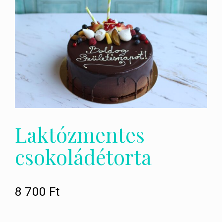
Laktózmentes
csokoládétorta
8 700
Ft