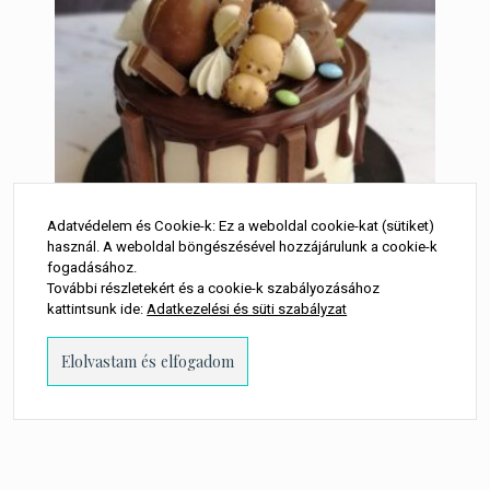
Adatvédelem és Cookie-k: Ez a weboldal cookie-kat (sütiket)
használ. A weboldal böngészésével hozzájárulunk a cookie-k
fogadásához.
További részletekért és a cookie-k szabályozásához
kattintsunk ide:
Adatkezelési és süti szabályzat
Kindercsokis
édességtornyozásos torta
19 000
Ft
LEGOLCSÓBB: