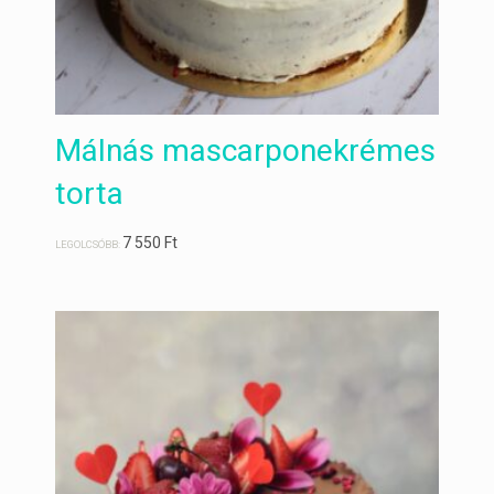
Málnás mascarponekrémes
torta
7 550
Ft
LEGOLCSÓBB: