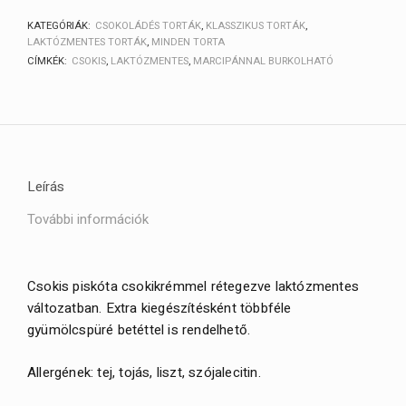
KATEGÓRIÁK:
CSOKOLÁDÉS TORTÁK
,
KLASSZIKUS TORTÁK
,
LAKTÓZMENTES TORTÁK
,
MINDEN TORTA
CÍMKÉK:
CSOKIS
,
LAKTÓZMENTES
,
MARCIPÁNNAL BURKOLHATÓ
Leírás
További információk
Csokis piskóta csokikrémmel rétegezve laktózmentes
változatban. Extra kiegészítésként többféle
gyümölcspüré betéttel is rendelhető.
Allergének: tej, tojás, liszt, szójalecitin.