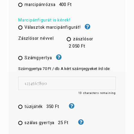
400 Ft
marcipánrózsa
Marcipánfigurát is kérek!
Választok marcipánfigurát!
Zászlósor névvel
zászlósor
2 050 Ft
Számgyertya
Számgyertya 70 Ft / db A kért számjegyeket írd ide:
10
characters remaining
350 Ft
tüzijáték
25 Ft
szálas gyertya