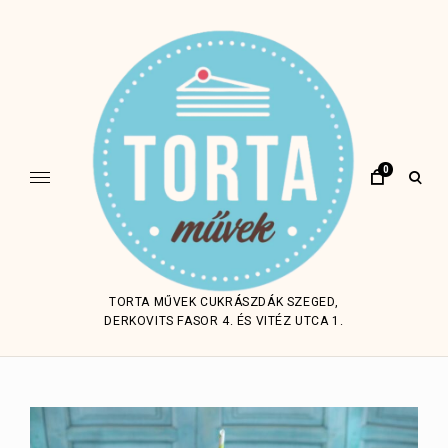
Skip
to
content
0
open
sear
form
TORTA MŰVEK CUKRÁSZDÁK SZEGED,
DERKOVITS FASOR 4. ÉS VITÉZ UTCA 1.