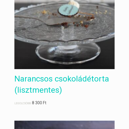
Narancsos csokoládétorta
(lisztmentes)
8 300
Ft
LEGOLCSÓBB: