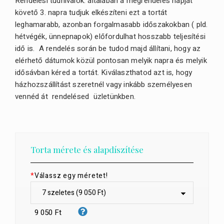
Rendelési tudnivalók: általában a megrendelés napját
követő 3. napra tudjuk elkészíteni ezt a tortát
leghamarabb, azonban forgalmasabb időszakokban ( pld.
hétvégék, ünnepnapok) előfordulhat hosszabb teljesítési
idő is. A rendelés során be tudod majd állítani, hogy az
elérhető dátumok közül pontosan melyik napra és melyik
idősávban kéred a tortát. Kiválaszthatod azt is, hogy
házhozszállítást szeretnél vagy inkább személyesen
vennéd át rendelésed üzletünkben.
Torta mérete és alapdíszítése
*
Válassz egy méretet!
9 050 Ft