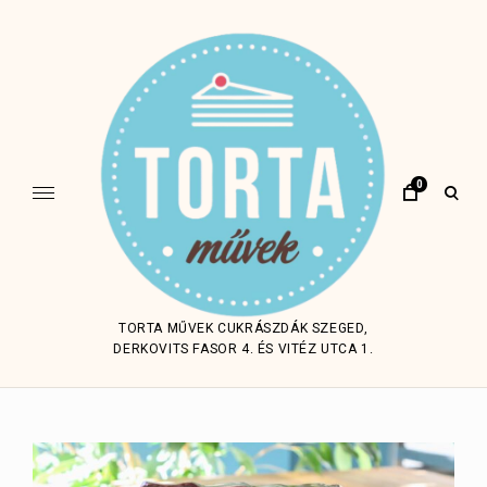
Skip
to
content
0
open
sear
form
TORTA MŰVEK CUKRÁSZDÁK SZEGED,
DERKOVITS FASOR 4. ÉS VITÉZ UTCA 1.