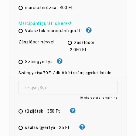
400 Ft
marcipánrózsa
Marcipánfigurát is kérek!
Választok marcipánfigurát!
Zászlósor névvel
zászlósor
2 050 Ft
Számgyertya
Számgyertya 70 Ft / db A kért számjegyeket írd ide:
10
characters remaining
350 Ft
tüzijáték
25 Ft
szálas gyertya