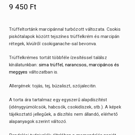
9 450
Ft
Trüffeltortánk marcipánnal turbózott változata. Csokis
piskótalapok között tejszínes trüffelkrém és marcipán
rétegek, kívülről csokiganache-sal bevonva.
Trüffelkrémes tortát többféle ízesítéssel találsz
kínálatunkban:
sima trüffel, narancsos, marcipános és
meggyes
változatban is.
Allergének: tojás, tej, búzaliszt, szójalecitin.
A torta ára tartalmaz egy egyszerű alapdíszítést
(idénygyümölcsök, habcsók, csokidíszek, stb.). A képek
tájékoztató jellegűek, a díszítés nem állandó, elérhető
alapanyagok szerint változó.