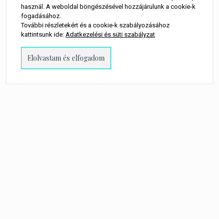
használ. A weboldal böngészésével hozzájárulunk a cookie-k
fogadásához.
Málnás csokoládémousse
További részletekért és a cookie-k szabályozásához
kattintsunk ide:
Adatkezelési és süti szabályzat
torta
9 050
Ft
LEGOLCSÓBB:
kövess minket