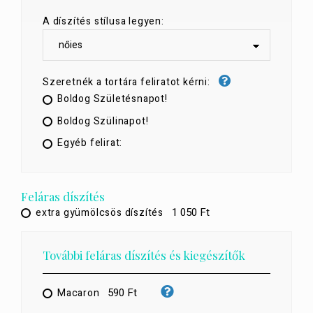
A díszítés stílusa legyen:
Szeretnék a tortára feliratot kérni:
Boldog Születésnapot!
Boldog Szülinapot!
Egyéb felirat:
Feláras díszítés
1 050 Ft
extra gyümölcsös díszítés
További feláras díszítés és kiegészítők
590 Ft
Macaron