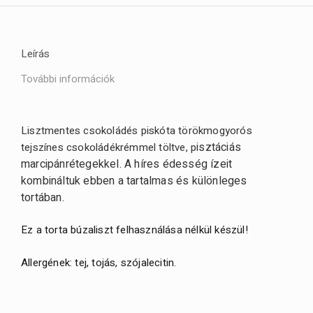
Leírás
További információk
Lisztmentes csokoládés piskóta
törökmogyorós
isztáciás
tejszínes csokoládékrémmel töltve,
p
marcipánrétegekkel. A híres édesség ízeit
kombináltuk ebben a tartalmas és különleges
tortában.
Ez a torta búzaliszt felhasználása nélkül készül!
Allergének: tej, tojás, szójalecitin.