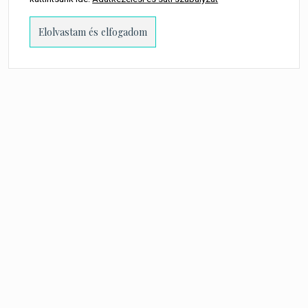
7 550
Ft
LEGOLCSÓBB:
kövess minket