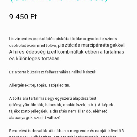
9 450
Ft
Lisztmentes csokoládés piskóta
törökmogyorós tejszínes
isztáciás marcipánrétegekkel.
csokoládékrémmel töltve,
p
A híres édesség ízeit kombináltuk ebben a tartalmas
és különleges tortában.
Ez a torta búzaliszt felhasználása nélkül készül!
Allergének: tej, tojás, szójalecitin.
A torta ára tartalmaz egy egyszerű alapdíszítést
(idénygyümölcsök, habcsók, csokidíszek, stb.). A képek
tájékoztató jellegűek, a díszítés nem állandó, elérhető
alapanyagok szerint változó.
Rendelési tudnivalók: általában a megrendelés napját követő 3.