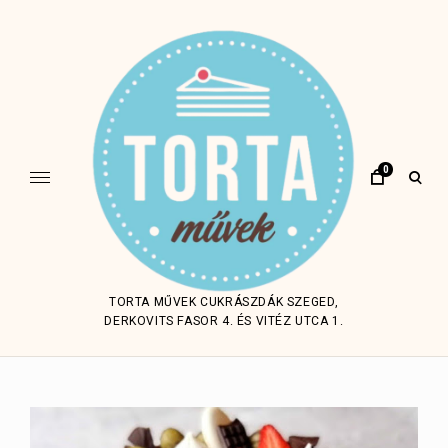
Skip
to
content
0
open
sear
form
TORTA MŰVEK CUKRÁSZDÁK SZEGED,
DERKOVITS FASOR 4. ÉS VITÉZ UTCA 1.