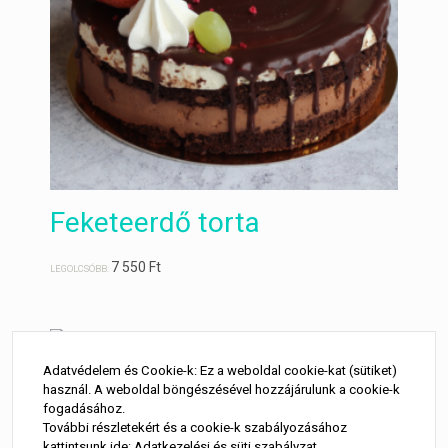
Feketeerdő torta
7 550
Ft
LEGOLCSÓBB:
Adatvédelem és Cookie-k: Ez a weboldal cookie-kat (sütiket)
Málnás mascarponekrémes
használ. A weboldal böngészésével hozzájárulunk a cookie-k
fogadásához.
torta
További részletekért és a cookie-k szabályozásához
kattintsunk ide:
Adatkezelési és süti szabályzat