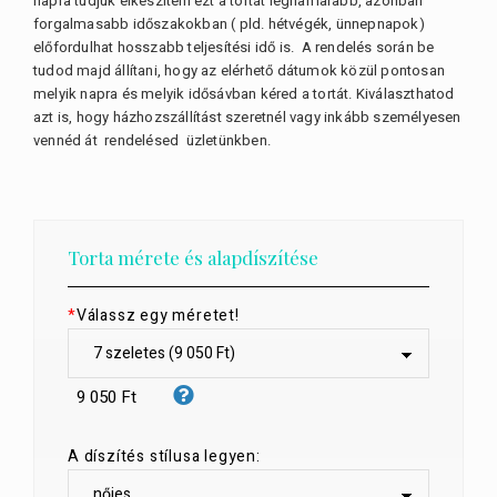
napra tudjuk elkészíteni ezt a tortát leghamarabb, azonban
forgalmasabb időszakokban ( pld. hétvégék, ünnepnapok)
előfordulhat hosszabb teljesítési idő is. A rendelés során be
tudod majd állítani, hogy az elérhető dátumok közül pontosan
melyik napra és melyik idősávban kéred a tortát. Kiválaszthatod
azt is, hogy házhozszállítást szeretnél vagy inkább személyesen
vennéd át rendelésed üzletünkben.
Torta mérete és alapdíszítése
*
Válassz egy méretet!
9 050 Ft
A díszítés stílusa legyen: