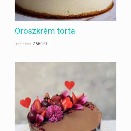
Oroszkrém torta
7 550
Ft
LEGOLCSÓBB: