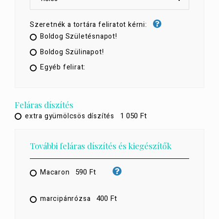
Szeretnék a tortára feliratot kérni:
Boldog Születésnapot!
Boldog Szülinapot!
Egyéb felirat:
Feláras díszítés
1 050 Ft
extra gyümölcsös díszítés
További feláras díszítés és kiegészítők
590 Ft
Macaron
400 Ft
marcipánrózsa