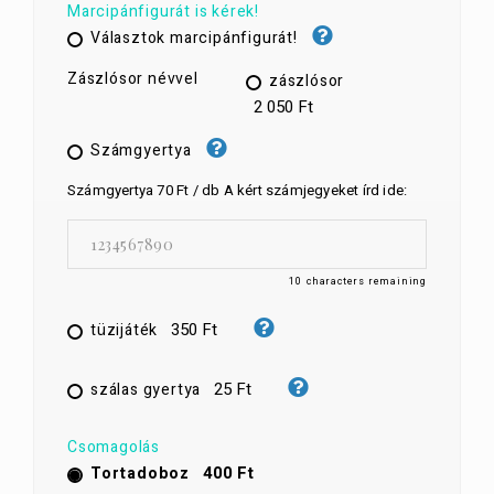
Marcipánfigurát is kérek!
Választok marcipánfigurát!
Zászlósor névvel
zászlósor
2 050 Ft
Számgyertya
Számgyertya 70 Ft / db A kért számjegyeket írd ide:
10
characters remaining
350 Ft
tüzijáték
25 Ft
szálas gyertya
Csomagolás
400 Ft
Tortadoboz