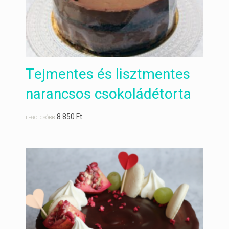
Tejmentes és lisztmentes
narancsos csokoládétorta
8 850
Ft
LEGOLCSÓBB: