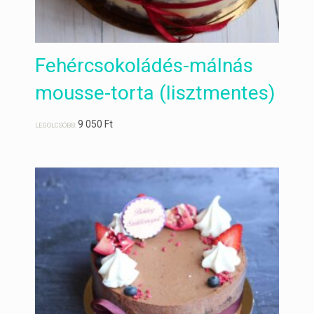
Fehércsokoládés-málnás
mousse-torta (lisztmentes)
9 050
Ft
LEGOLCSÓBB: