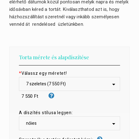
elérhető dátumok közül pontosan melyik napra és melyik
idősávban kéred a tortát. Kiválaszthatod azt is, hogy
házhozszállítást szeretnél vagy inkább személyesen
vennéd át rendelésed üzletünkben.
Torta mérete és alapdíszítése
*
Válassz egy méretet!
7 550 Ft
A díszítés stílusa legyen: