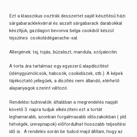
Ezt a klasszikus osztrák desszertet saját készítésű házi
sárgabaracklekvárral és aszalt sárgabarack darabokkal
készítjük, gazdagon bevonva belga csokiból készül
tejszínes csokoládéganache-sal.
Allergének: tej, tojás, búzaliszt, mandula, szójalecitin.
A torta ára tartalmaz egy egyszerű alapdíszítést
(idénygyümölcsök, habcsók, csokidíszek, stb.). A képek
tájékoztató jellegűek, a díszítés nem állandó, elérhető
alapanyagok szerint változó.
Rendelési tudnivalók: általában a megrendelés napját
követő 3. napra tudjuk elkészíteni ezt a tortát
leghamarabb, azonban forgalmasabb időszakokban ( pld.
hétvégék, ünnepnapok) előfordulhat hosszabb teljesítési
idő is. A rendelés során be tudod majd állítani, hogy az