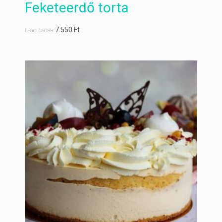
Feketeerdő torta
7 550
Ft
LEGOLCSÓBB: