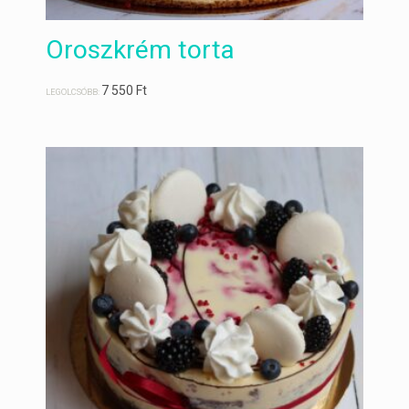
Oroszkrém torta
7 550
Ft
LEGOLCSÓBB: