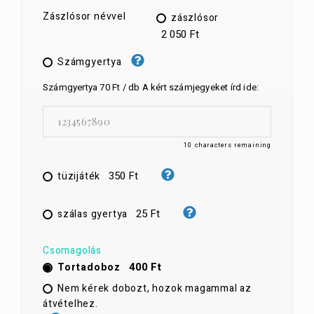
Zászlósor névvel
zászlósor
2 050 Ft
Számgyertya
Számgyertya 70 Ft / db A kért számjegyeket írd ide:
10
characters remaining
350 Ft
tüzijáték
25 Ft
szálas gyertya
Csomagolás
400 Ft
Tortadoboz
Nem kérek dobozt, hozok magammal az
átvételhez.