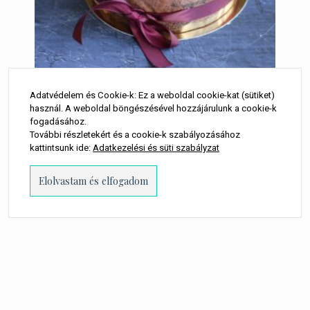
Adatvédelem és Cookie-k: Ez a weboldal cookie-kat (sütiket)
használ. A weboldal böngészésével hozzájárulunk a cookie-k
Cukormentes és
fogadásához.
További részletekért és a cookie-k szabályozásához
lisztmentes csokoládétorta
kattintsunk ide:
Adatkezelési és süti szabályzat
8 300
Ft
LEGOLCSÓBB:
kövess minket