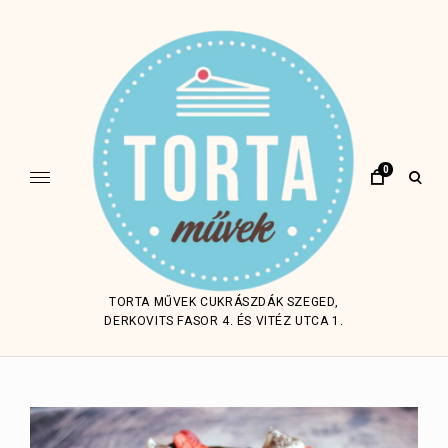
Skip
to
content
0
open
sear
form
TORTA MŰVEK CUKRÁSZDÁK SZEGED,
DERKOVITS FASOR 4. ÉS VITÉZ UTCA 1.