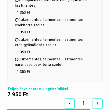
Marcipános répatorta szelet (tejmentes,
lisztmentes)
1 350 Ft
Cukormentes, tejmentes, lisztmentes
csokitorta szelet
1 350 Ft
Cukormentes, tejmentes, lisztmentes
erdeigyümölcsös szelet
1 350 Ft
Cukormentes, tejmentes, lisztmentes
narancsos csokitorta szelet
1 350 Ft
Teljes ár választott kiegészítőkkel
7 950
Ft
-
+
Quantity