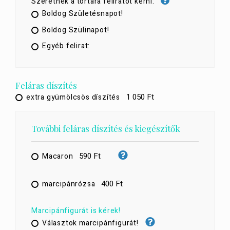
Szeretnék a tortára feliratot kérni:
Boldog Születésnapot!
Boldog Szülinapot!
Egyéb felirat:
Feláras díszítés
1 050 Ft
extra gyümölcsös díszítés
További feláras díszítés és kiegészítők
590 Ft
Macaron
400 Ft
marcipánrózsa
Marcipánfigurát is kérek!
Választok marcipánfigurát!