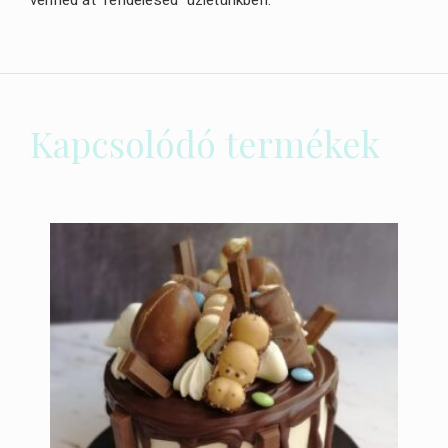
vennéd át rendelésed üzletünkben.
Kapcsolódó termékek