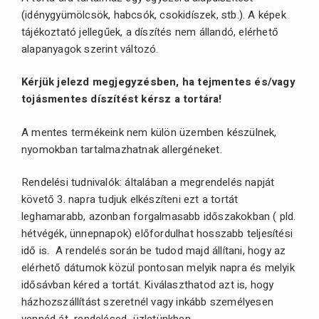
(idénygyümölcsök, habcsók, csokidíszek, stb.). A képek
tájékoztató jellegűek, a díszítés nem állandó, elérhető
alapanyagok szerint változó.
Kérjük jelezd megjegyzésben, ha tejmentes és/vagy
tojásmentes díszítést kérsz a tortára!
A mentes termékeink nem külön üzemben készülnek,
nyomokban tartalmazhatnak allergéneket.
Rendelési tudnivalók: általában a megrendelés napját
követő 3. napra tudjuk elkészíteni ezt a tortát
leghamarabb, azonban forgalmasabb időszakokban ( pld.
hétvégék, ünnepnapok) előfordulhat hosszabb teljesítési
idő is. A rendelés során be tudod majd állítani, hogy az
elérhető dátumok közül pontosan melyik napra és melyik
idősávban kéred a tortát. Kiválaszthatod azt is, hogy
házhozszállítást szeretnél vagy inkább személyesen