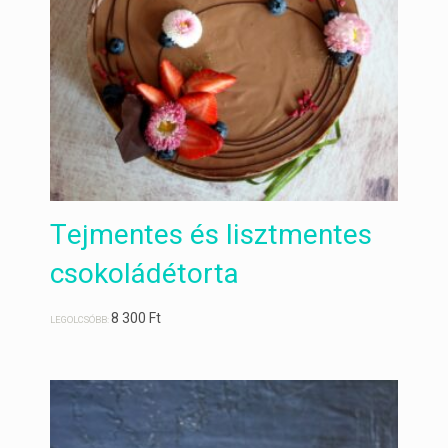
Tejmentes és lisztmentes
csokoládétorta
8 300
Ft
LEGOLCSÓBB: