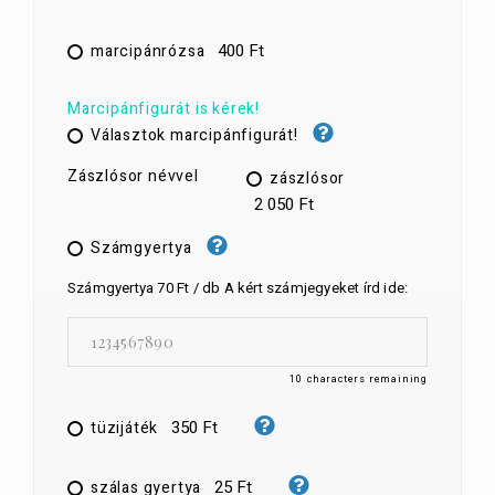
400 Ft
marcipánrózsa
Marcipánfigurát is kérek!
Választok marcipánfigurát!
Zászlósor névvel
zászlósor
2 050 Ft
Számgyertya
Számgyertya 70 Ft / db A kért számjegyeket írd ide:
10
characters remaining
350 Ft
tüzijáték
25 Ft
szálas gyertya