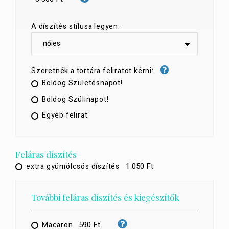
A díszítés stílusa legyen:
Szeretnék a tortára feliratot kérni:
Boldog Születésnapot!
Boldog Szülinapot!
Egyéb felirat:
Feláras díszítés
1 050 Ft
extra gyümölcsös díszítés
További feláras díszítés és kiegészítők
590 Ft
Macaron