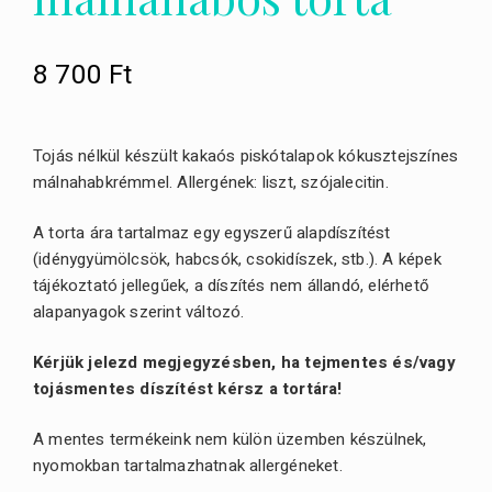
8 700
Ft
Tojás nélkül készült kakaós piskótalapok kókusztejszínes
málnahabkrémmel. Allergének: liszt, szójalecitin.
A torta ára tartalmaz egy egyszerű alapdíszítést
(idénygyümölcsök, habcsók, csokidíszek, stb.). A képek
tájékoztató jellegűek, a díszítés nem állandó, elérhető
alapanyagok szerint változó.
Kérjük jelezd megjegyzésben, ha tejmentes és/vagy
tojásmentes díszítést kérsz a tortára!
A mentes termékeink nem külön üzemben készülnek,
nyomokban tartalmazhatnak allergéneket.