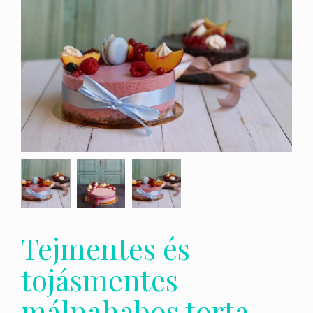
Tejmentes és
tojásmentes
málnahabos torta