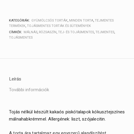
KATEGÓRIÁK:
GYÜMÖLCSÖS TORTÁK
,
MINDEN TORTA
,
TEJMENTES
TERMÉKEK
,
TOJÁSMENTES TORTÁK ÉS SÜTEMÉNYEK
CÍMKÉK:
MÁLNÁS
,
RÓZSASZÍN
,
TEJ- ÉS TOJÁSMENTES
,
TEJMENTES
,
TOJÁSMENTES
Leírás
További információk
Tojás nélkül készült kakaós piskótalapok kókusztejszínes
málnahabkrémmel. Allergének: liszt, szójalecitin.
A torta ára tartalmaz egy egyszerű alapdíszítést