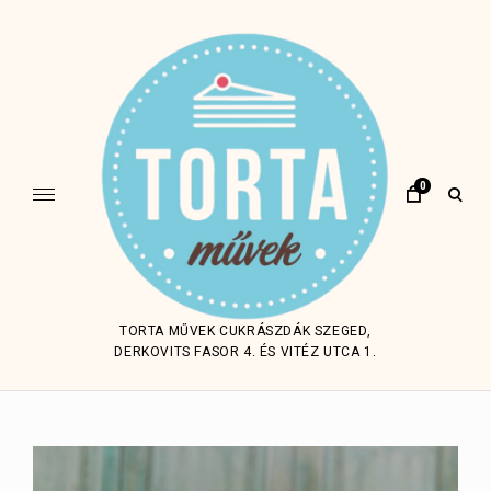
Skip
to
content
0
open
sear
form
TORTA MŰVEK CUKRÁSZDÁK SZEGED,
DERKOVITS FASOR 4. ÉS VITÉZ UTCA 1.