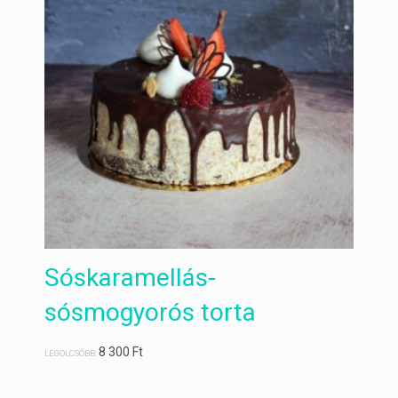
Sóskaramellás-
sósmogyorós torta
8 300
Ft
LEGOLCSÓBB: