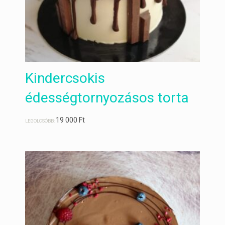
Kindercsokis
édességtornyozásos torta
19 000
Ft
LEGOLCSÓBB: