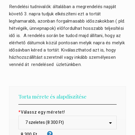
Rendelési tudnivalók: általában a megrendelés napját
követő 3. napra tudjuk elkészíteni ezt a tortát
leghamarabb, azonban forgalmasabb időszakokban ( pld.
hétvégék, ünnepnapok) előfordulhat hosszabb teljesítési
idő is. A rendelés során be tudod majd állítani, hogy az
elérhető dátumok közül pontosan melyik napra és melyik
idősávban kéred a tortát. Kiválaszthatod azt is, hogy
házhozszállítást szeretnél vagy inkább személyesen
vennéd át rendelésed üzletünkben.
Torta mérete és alapdíszítése
*
Válassz egy méretet!
8 300 Ft