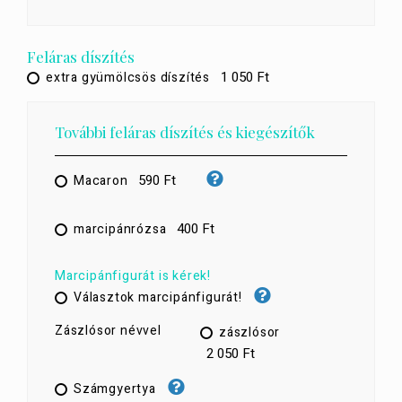
Feláras díszítés
1 050 Ft
extra gyümölcsös díszítés
További feláras díszítés és kiegészítők
590 Ft
Macaron
400 Ft
marcipánrózsa
Marcipánfigurát is kérek!
Választok marcipánfigurát!
Zászlósor névvel
zászlósor
2 050 Ft
Számgyertya