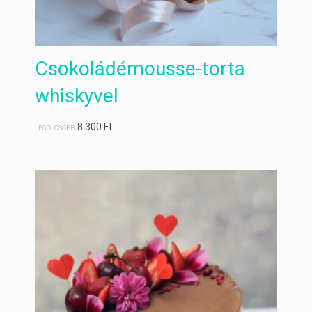
Csokoládémousse-torta
whiskyvel
8 300
Ft
LEGOLCSÓBB: