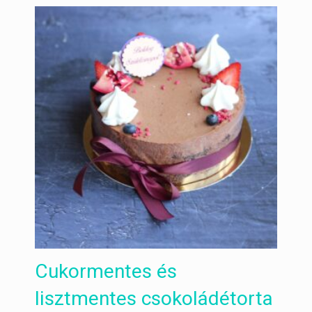
Cukormentes és
lisztmentes csokoládétorta