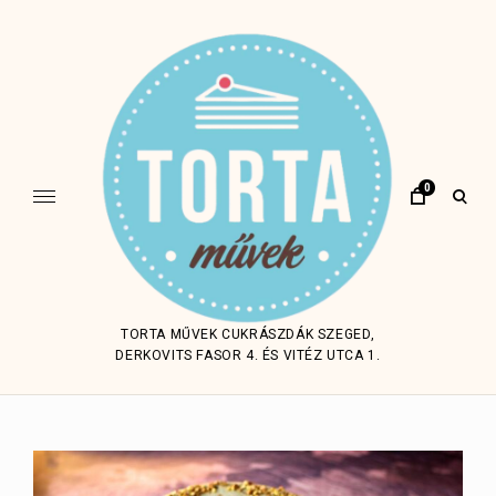
Skip
to
content
0
open
sear
form
TORTA MŰVEK CUKRÁSZDÁK SZEGED,
DERKOVITS FASOR 4. ÉS VITÉZ UTCA 1.