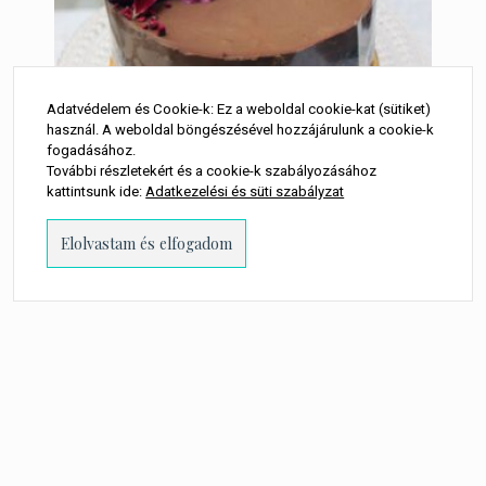
Adatvédelem és Cookie-k: Ez a weboldal cookie-kat (sütiket)
használ. A weboldal böngészésével hozzájárulunk a cookie-k
fogadásához.
További részletekért és a cookie-k szabályozásához
Cukormentes, tejmentes,
kattintsunk ide:
Adatkezelési és süti szabályzat
lisztmentes csokoládétorta
8 850
Ft
LEGOLCSÓBB:
kövess minket