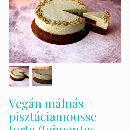
Vegán málnás
pisztáciamousse
torta (tejmentes,