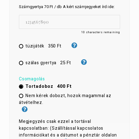
Számgyertya 70 Ft / db A kért számjegyeket írd ide:
10
characters remaining
350 Ft
tüzijáték
25 Ft
szálas gyertya
Csomagolás
400 Ft
Tortadoboz
Nem kérek dobozt, hozok magammal az
átvételhez.
Megjegyzés csak ezzel a tortával
kapcsolatban: (Szállítással kapcsolatos
információkat és a dátumot a pénztár oldalon