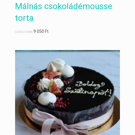
Málnás csokoládémousse
torta
9 050
Ft
LEGOLCSÓBB: