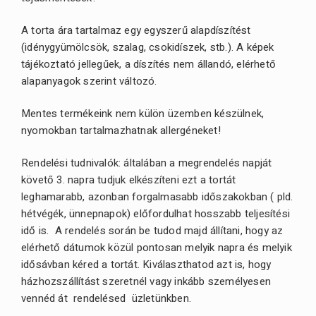
A torta ára tartalmaz egy egyszerű alapdíszítést
(idénygyümölcsök, szalag, csokidíszek, stb.). A képek
tájékoztató jellegűek, a díszítés nem állandó, elérhető
alapanyagok szerint változó.
Mentes termékeink nem külön üzemben készülnek,
nyomokban tartalmazhatnak allergéneket!
Rendelési tudnivalók: általában a megrendelés napját
követő 3. napra tudjuk elkészíteni ezt a tortát
leghamarabb, azonban forgalmasabb időszakokban ( pld.
hétvégék, ünnepnapok) előfordulhat hosszabb teljesítési
idő is. A rendelés során be tudod majd állítani, hogy az
elérhető dátumok közül pontosan melyik napra és melyik
idősávban kéred a tortát. Kiválaszthatod azt is, hogy
házhozszállítást szeretnél vagy inkább személyesen
vennéd át rendelésed üzletünkben.