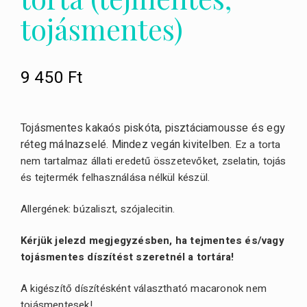
tojásmentes)
9 450
Ft
Tojásmentes kakaós piskóta, pisztáciamousse és egy
réteg málnazselé. Mindez vegán kivitelben.
Ez a torta
nem tartalmaz állati eredetű összetevőket, zselatin, tojás
és tejtermék felhasználása nélkül készül.
Allergének: búzaliszt, szójalecitin.
Kérjük jelezd megjegyzésben, ha tejmentes és/vagy
tojásmentes díszítést szeretnél a tortára!
A kigészítő díszítésként választható macaronok nem
tojásmentesek!