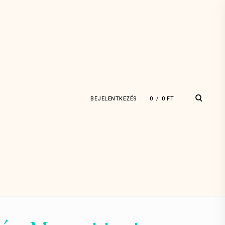
open
BEJELENTKEZÉS
0
0
FT
search
form