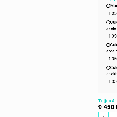
Mar
1 35
Cuk
szele
1 35
Cuk
erdei
1 35
Cuk
csoki
1 35
Teljes ár
9 450
-