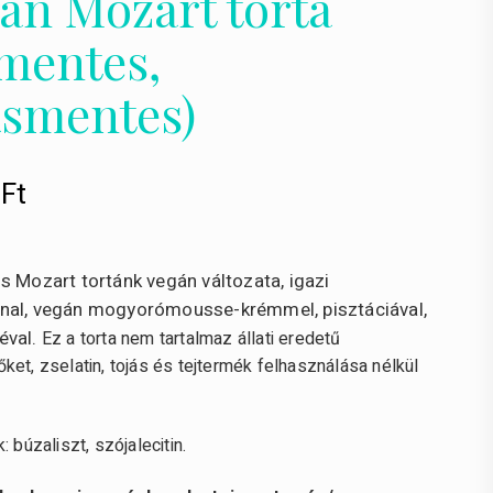
án Mozart torta
jmentes,
ásmentes)
0
Ft
s Mozart tortánk vegán változata, igazi
nal, vegán mogyorómousse-krémmel, pisztáciával,
éval.
Ez a torta nem tartalmaz állati eredetű
et, zselatin, tojás és tejtermék felhasználása nélkül
: búzaliszt, szójalecitin.