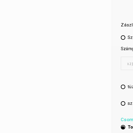
Zászl
Sz
Számgy
tü
sz
Csom
To