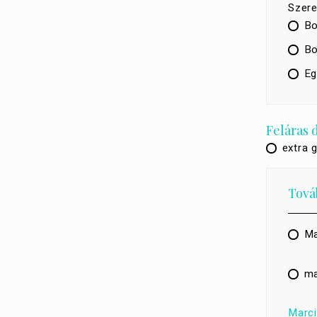
Szere
Bo
Bo
Eg
Feláras 
extra 
Továb
Ma
ma
Marci