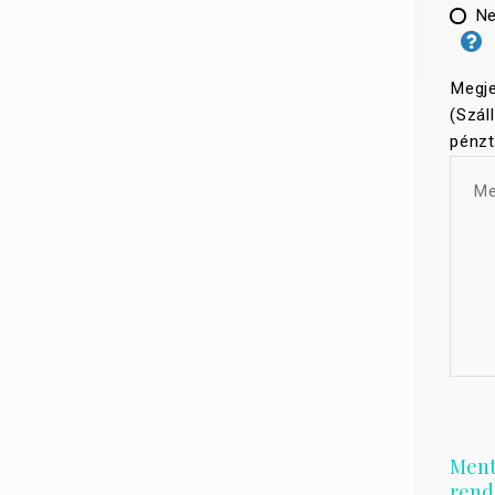
Ne
Megje
(Szál
pénzt
Mente
rend