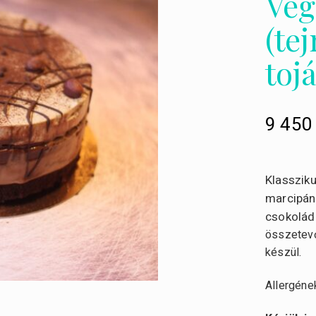
Veg
(te
toj
9 45
Klassziku
marcipán
csokolád
összetevők
készül.
Allergének