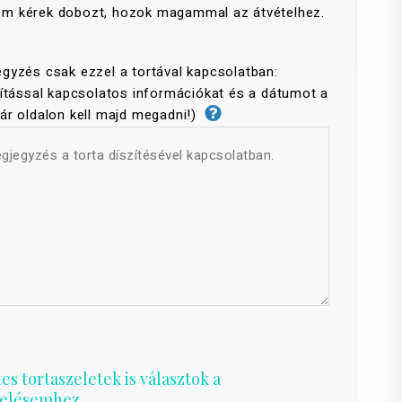
m kérek dobozt, hozok magammal az átvételhez.
gyzés csak ezzel a tortával kapcsolatban:
lítással kapcsolatos információkat és a dátumot a
ár oldalon kell majd megadni!)
s tortaszeletek is választok a
elésemhez.