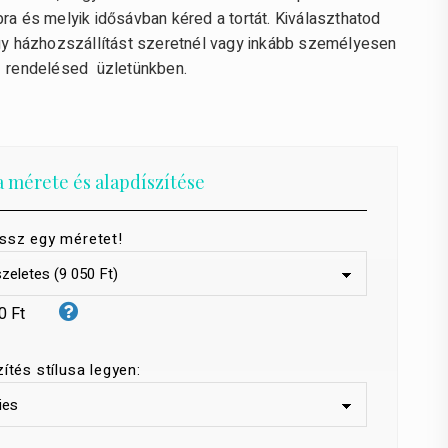
ra és melyik idősávban kéred a tortát. Kiválaszthatod
ogy házhozszállítást szeretnél vagy inkább személyesen
 rendelésed üzletünkben.
a mérete és alapdíszítése
ssz egy méretet!
0 Ft
zítés stílusa legyen: