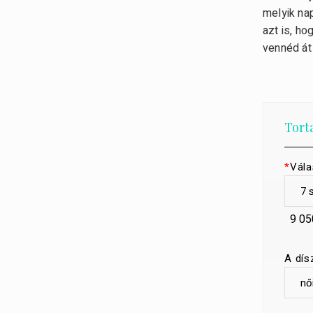
melyik nap
azt is, h
vennéd át
Tort
*
Vála
9 05
A dís