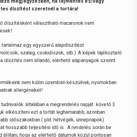
elezd megjegyzésben, ha tejmentes és/vagy
es díszítést szeretnél a tortára!
tő díszítésként választható macaronok nem
esek!
ra tartalmaz egy egyszerű alapdíszítést
mölcsök, szalag, csokidíszek, stb.). A képek tájékoztató
 a díszítés nem állandó, elérhető alapanyagok szerint
ermékeink nem külön üzemben készülnek, nyomokban
hatnak allergéneket!
 tudnivalók: általában a megrendelés napját követő 3.
uk elkészíteni ezt a tortát leghamarabb, azonban
abb időszakokban ( pld. hétvégék, ünnepnapok)
at hosszabb teljesítési idő is. A rendelés során be
d állítani, hogy az elérhető dátumok közül pontosan