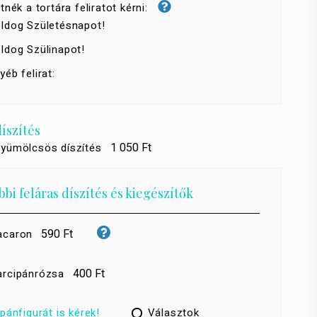
tnék a tortára feliratot kérni:
ldog Születésnapot!
ldog Szülinapot!
yéb felirat:
díszítés
1 050 Ft
gyümölcsös díszítés
bi feláras díszítés és kiegészítők
590 Ft
caron
400 Ft
rcipánrózsa
pánfigurát is kérek!
Választok