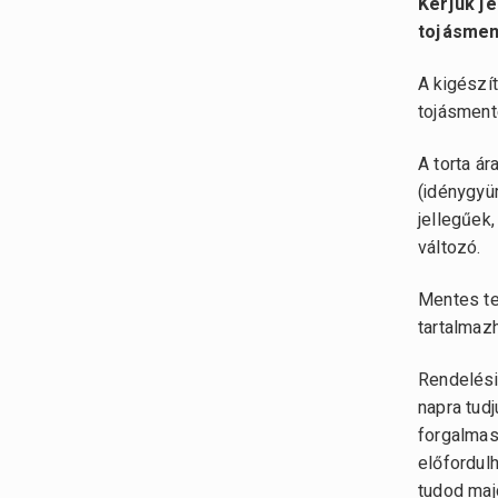
Kérjük j
tojásment
A kigészí
tojásment
A torta á
(idénygyü
jellegűek,
változó.
Mentes t
tartalmaz
Rendelési
napra tudj
forgalmas
előfordulh
tudod maj