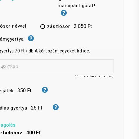
marcipánfigurát!
ósor névvel
2 050 Ft
zászlósor
ámgyertya
ertya 70 Ft / db A kért számjegyeket írd ide:
10
characters remaining
350 Ft
zijáték
25 Ft
álas gyertya
agolás
400 Ft
rtadoboz