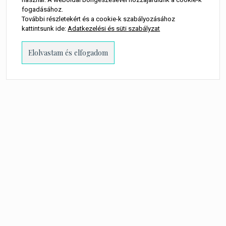
fogadásához.
További részletekért és a cookie-k szabályozásához
kattintsunk ide:
Adatkezelési és süti szabályzat
PROUDLY POWERED BY WORDPRESS
-
THEME: MILLENNIO CHILD BY
THEMES
KINGDOM
.
A WEBOLDALON MEGJELENŐ MINDEN TARTALOM SZERZŐI JOGI
TULAJDONOSA TORTA MŰVEK KFT.