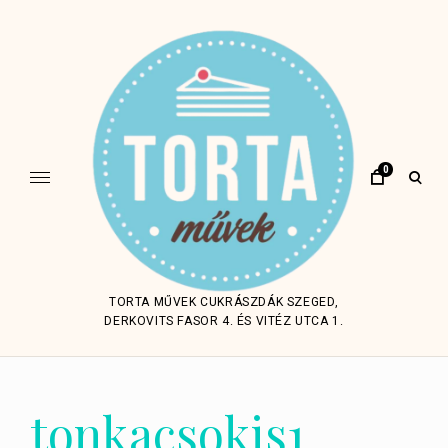
Skip
to
content
0
open
sear
form
TORTA MŰVEK CUKRÁSZDÁK SZEGED,
DERKOVITS FASOR 4. ÉS VITÉZ UTCA 1.
tonkacsokis1