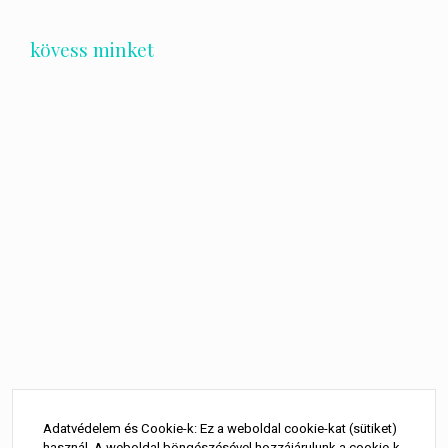
kövess minket
Bejegyzés
navigáció
Adatvédelem és Cookie-k: Ez a weboldal cookie-kat (sütiket)
használ. A weboldal böngészésével hozzájárulunk a cookie-k