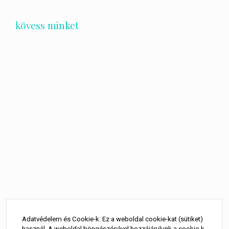
kövess minket
Bejegyzés
navigáció
Adatvédelem és Cookie-k: Ez a weboldal cookie-kat (sütiket)
használ. A weboldal böngészésével hozzájárulunk a cookie-k