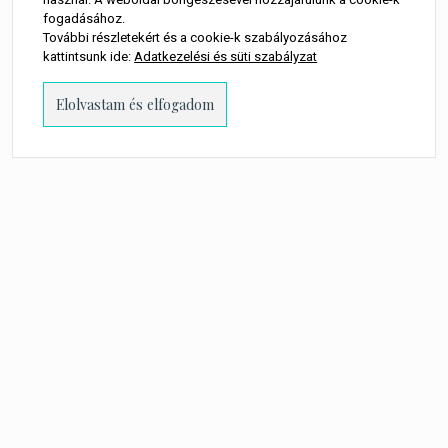
fogadásához.
További részletekért és a cookie-k szabályozásához
kattintsunk ide:
Adatkezelési és süti szabályzat
PROUDLY POWERED BY WORDPRESS
-
THEME: MILLENNIO CHILD BY
THEMES
KINGDOM
.
A WEBOLDALON MEGJELENŐ MINDEN TARTALOM SZERZŐI JOGI
TULAJDONOSA TORTA MŰVEK KFT.