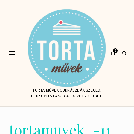
Skip
to
content
0
open
sear
form
TORTA MŰVEK CUKRÁSZDÁK SZEGED,
DERKOVITS FASOR 4. ÉS VITÉZ UTCA 1.
tortamuvek_-11