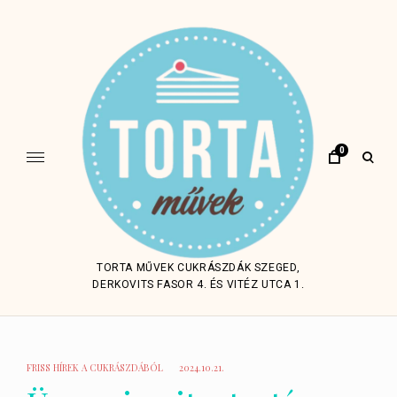
Skip
to
content
0
open
sear
form
TORTA MŰVEK CUKRÁSZDÁK SZEGED,
DERKOVITS FASOR 4. ÉS VITÉZ UTCA 1.
FRISS HÍREK A CUKRÁSZDÁBÓL
2024.10.21.