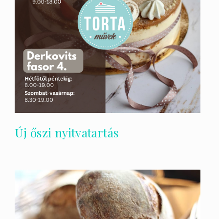
Új őszi nyitvatartás