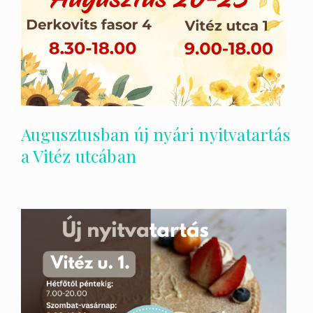
Augusztusban új nyári nyitvatartás
a Vitéz utcában