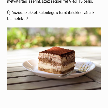
nyitvatartás szerint, azaz reggel fél 9-től 18 óráig.
Új őszies ízekkel, különleges forró italokkal várunk
benneteket!