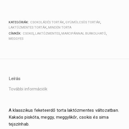
KATEGÓRIÁK:
CSOKOLÁDÉS TORTÁK
,
GYÜMÖLCSÖS TORTÁK
,
LAKTÓZMENTES TORTÁK
,
MINDEN TORTA
CÍMKÉK:
CSOKIS
,
LAKTÓZMENTES
,
MARCIPÁNNAL BURKOLHATÓ
,
MEGGYES
Leírás
További információk
A klasszikus feketeerdő torta laktózmentes változatban.
Kakaós piskóta, meggy, meggylikőr, csokis és sima
tejszínhab.