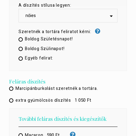
A díszítés stílusa legyen:
Szeretnék a tortára feliratot kérni:
Boldog Születésnapot!
Boldog Szülinapot!
Egyéb felirat:
Feláras díszítés
Marcipánburkolást szeretnék a tortára.
1 050 Ft
extra gyümölcsös díszítés
További feláras díszítés és kiegészítők
590 Ft
Macaron