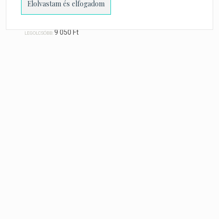
mousse-torta (lisztmentes)
9 050
Ft
LEGOLCSÓBB:
kövess minket