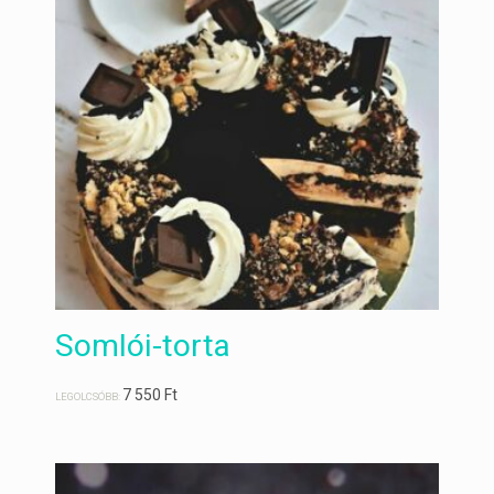
Somlói-torta
7 550
Ft
LEGOLCSÓBB: