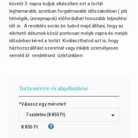
követő 3. napra tudjuk elkészíteni ezt a tortát
leghamarabb, azonban forgalmasabb időszakokban ( pld.
hétvégék, ünnepnapok) előfordulhat hosszabb teljesítési
idő is. A rendelés során be tudod majd állítani, hogy az
elérhető dátumok közül pontosan melyik napra és melyik
idősávban kéred a tortát. Kiválaszthatod azt is, hogy
házhozszállítást szeretnél vagy inkább személyesen
vennéd át rendelésed üzletünkben.
Torta mérete és alapdíszítése
*
Válassz egy méretet!
8 850 Ft