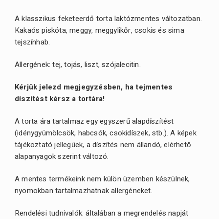
A klasszikus feketeerdő torta laktózmentes változatban.
Kakaós piskóta, meggy, meggylikőr, csokis és sima
tejszínhab.
Allergének: tej, tojás, liszt, szójalecitin.
Kérjük jelezd megjegyzésben, ha tejmentes
díszítést kérsz a tortára!
A torta ára tartalmaz egy egyszerű alapdíszítést
(idénygyümölcsök, habcsók, csokidíszek, stb.). A képek
tájékoztató jellegűek, a díszítés nem állandó, elérhető
alapanyagok szerint változó.
A mentes termékeink nem külön üzemben készülnek,
nyomokban tartalmazhatnak allergéneket.
Rendelési tudnivalók: általában a megrendelés napját