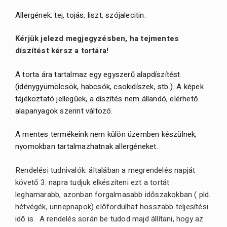
Allergének: tej, tojás, liszt, szójalecitin.
Kérjük jelezd megjegyzésben, ha tejmentes
díszítést kérsz a tortára!
A torta ára tartalmaz egy egyszerű alapdíszítést
(idénygyümölcsök, habcsók, csokidíszek, stb.). A képek
tájékoztató jellegűek, a díszítés nem állandó, elérhető
alapanyagok szerint változó.
A mentes termékeink nem külön üzemben készülnek,
nyomokban tartalmazhatnak allergéneket.
Rendelési tudnivalók: általában a megrendelés napját
követő 3. napra tudjuk elkészíteni ezt a tortát
leghamarabb, azonban forgalmasabb időszakokban ( pld.
hétvégék, ünnepnapok) előfordulhat hosszabb teljesítési
idő is. A rendelés során be tudod majd állítani, hogy az