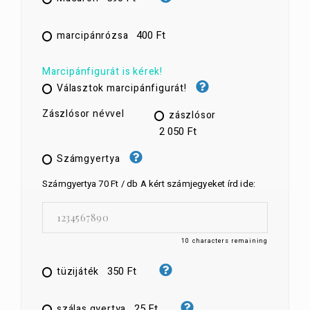
400 Ft
marcipánrózsa
Marcipánfigurát is kérek!
Választok marcipánfigurát!
Zászlósor névvel
zászlósor
2 050 Ft
Számgyertya
Számgyertya 70 Ft / db A kért számjegyeket írd ide:
10
characters remaining
350 Ft
tüzijáték
25 Ft
szálas gyertya