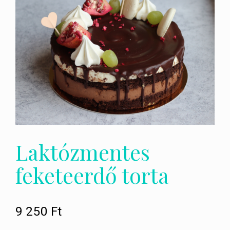
Laktózmentes
feketeerdő torta
9 250
Ft