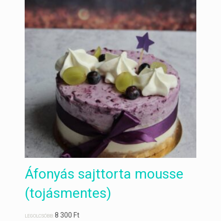
Áfonyás sajttorta mousse
(tojásmentes)
8 300
Ft
LEGOLCSÓBB: