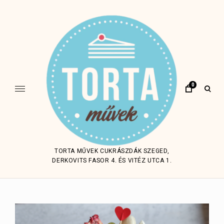
Skip
to
content
0
open
sear
form
TORTA MŰVEK CUKRÁSZDÁK SZEGED,
DERKOVITS FASOR 4. ÉS VITÉZ UTCA 1.