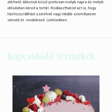
elérhető dátumok közül pontosan melyik napra és melyik
idősávban kéred a tortát. Kiválaszthatod azt is, hogy
házhozszállítást szeretnél vagy inkább személyesen
vennéd át rendelésed üzletünkben.
Kapcsolódó termékek