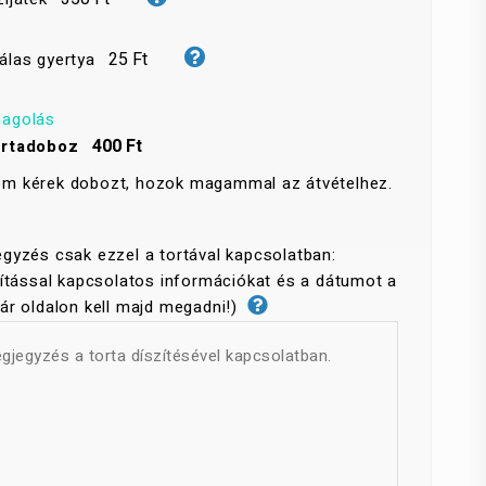
25 Ft
álas gyertya
agolás
400 Ft
rtadoboz
m kérek dobozt, hozok magammal az átvételhez.
gyzés csak ezzel a tortával kapcsolatban:
lítással kapcsolatos információkat és a dátumot a
ár oldalon kell majd megadni!)