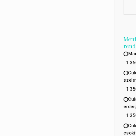
Mente
rend
Mar
1 35
Cuk
szele
1 35
Cuk
erdei
1 35
Cuk
csoki