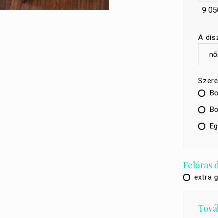
9 05
A dís
Szere
Bo
Bo
Eg
Feláras 
extra 
Továb