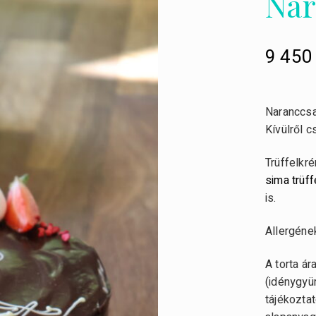
Nar
9 45
Naranccsal
Kívülről c
Trüffelkré
sima trüf
is.
Allergének:
A torta á
(idénygyü
tájékoztat