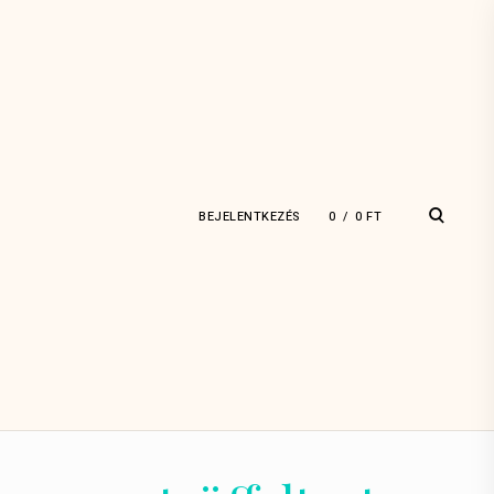
open
BEJELENTKEZÉS
0
0
FT
search
form