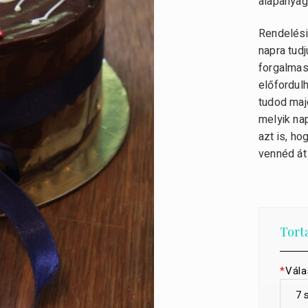
alapanyag
Rendelési
napra tudj
forgalmas
előfordulh
tudod maj
melyik nap
azt is, h
vennéd át
Tort
*
Vála