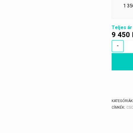
1 35
Teljes ár
9 450
-
KATEGÓRIÁK
CÍMKÉK:
CSO