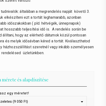
ok szerint változó.
 tudnivalók: általában a megrendelés napját követő 3.
uk elkészíteni ezt a tortát leghamarabb, azonban
abb időszakokban ( pld. hétvégék, ünnepnapok)
at hosszabb teljesítési idő is. A rendelés során be
d állítani, hogy az elérhető dátumok közül pontosan
ra és melyik idősávban kéred a tortát. Kiválaszthatod
ogy házhozszállítást szeretnél vagy inkább személyesen
 rendelésed üzletünkben.
a mérete és alapdíszítése
ssz egy méretet!