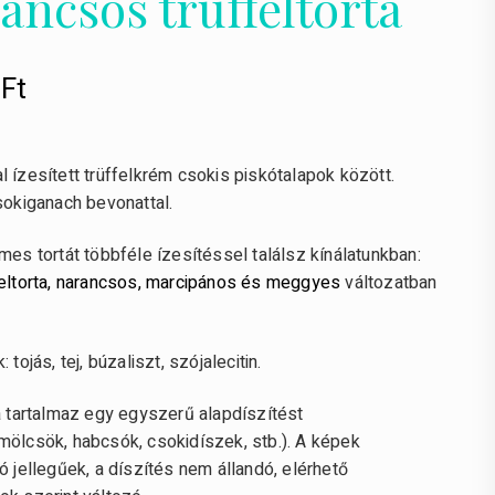
ancsos trüffeltorta
0
Ft
 ízesített trüffelkrém csokis piskótalapok között.
sokiganach bevonattal.
mes tortát többféle ízesítéssel találsz kínálatunkban:
feltorta, narancsos, marcipános és meggyes
változatban
 tojás, tej, búzaliszt, szójalecitin.
ra tartalmaz egy egyszerű alapdíszítést
mölcsök, habcsók, csokidíszek, stb.). A képek
ó jellegűek, a díszítés nem állandó, elérhető