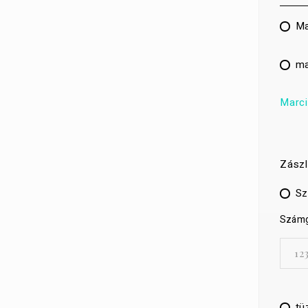
Ma
ma
Marci
Zászl
Sz
Számgy
tü