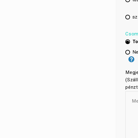
sz
Csom
To
Ne
Megje
(Szál
pénzt