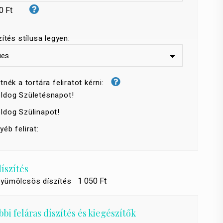
0 Ft
zítés stílusa legyen:
tnék a tortára feliratot kérni:
ldog Születésnapot!
ldog Szülinapot!
yéb felirat:
díszítés
1 050 Ft
gyümölcsös díszítés
bi feláras díszítés és kiegészítők