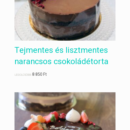
Tejmentes és lisztmentes
narancsos csokoládétorta
8 850
Ft
LEGOLCSÓBB: