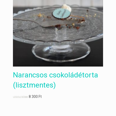
Narancsos csokoládétorta
(lisztmentes)
8 300
Ft
LEGOLCSÓBB: