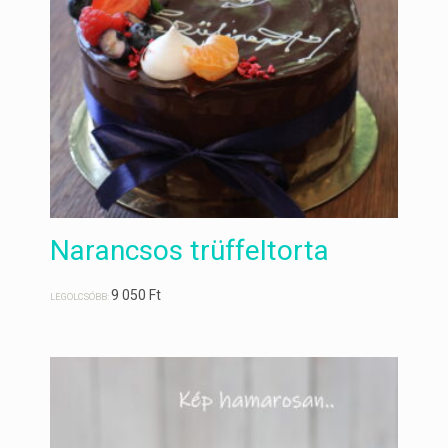
Narancsos trüffeltorta
9 050
Ft
LEGOLCSÓBB: