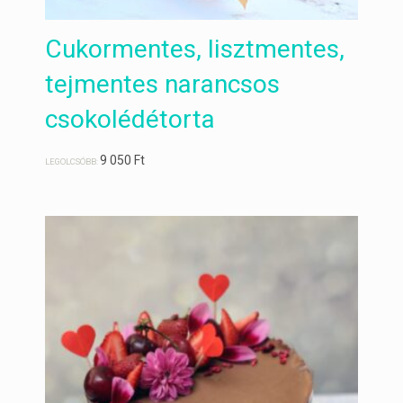
Cukormentes, lisztmentes,
tejmentes narancsos
csokolédétorta
9 050
Ft
LEGOLCSÓBB: