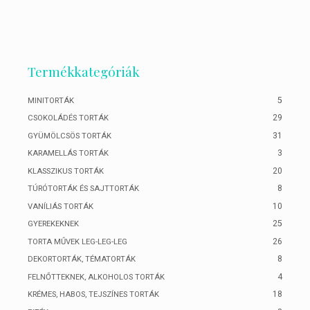
Termékkategóriák
5
MINITORTÁK
29
CSOKOLÁDÉS TORTÁK
31
GYÜMÖLCSÖS TORTÁK
3
KARAMELLÁS TORTÁK
20
KLASSZIKUS TORTÁK
8
TÚRÓTORTÁK ÉS SAJTTORTÁK
10
VANÍLIÁS TORTÁK
25
GYEREKEKNEK
26
TORTA MŰVEK LEG-LEG-LEG
8
DEKORTORTÁK, TÉMATORTÁK
4
FELNŐTTEKNEK, ALKOHOLOS TORTÁK
18
KRÉMES, HABOS, TEJSZÍNES TORTÁK