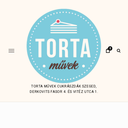
Skip
to
content
0
open
sear
form
TORTA MŰVEK CUKRÁSZDÁK SZEGED,
DERKOVITS FASOR 4. ÉS VITÉZ UTCA 1.