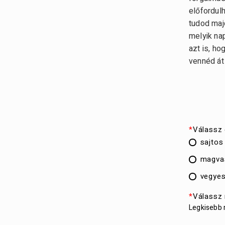
előfordulh
tudod maj
melyik nap
azt is, h
vennéd át
*
Válassz 
sajtos
magva
vegyes
*
Válassz
Legkisebb 