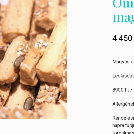
Oml
mag
4 45
Magvas és
Legkisebb
8900 Ft / 
Allergéne
Rendelési
napra tudj
forgalmas