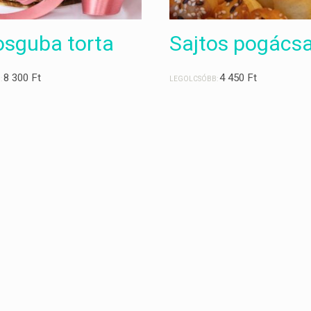
sguba torta
Sajtos pogács
8 300
Ft
4 450
Ft
:
LEGOLCSÓBB: