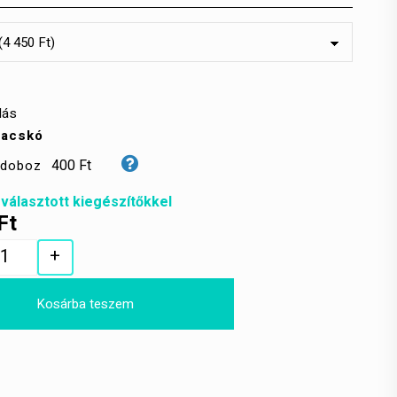
lás
zacskó
400 Ft
ndoboz
 választott kiegészítőkkel
Ft
+
Quantity
Kosárba teszem