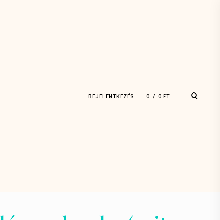
open
BEJELENTKEZÉS
0
0
FT
search
form