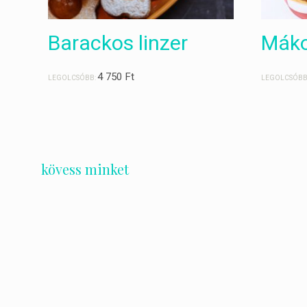
Barackos linzer
Máko
4 750
Ft
LEGOLCSÓBB:
LEGOLCSÓBB
kövess minket