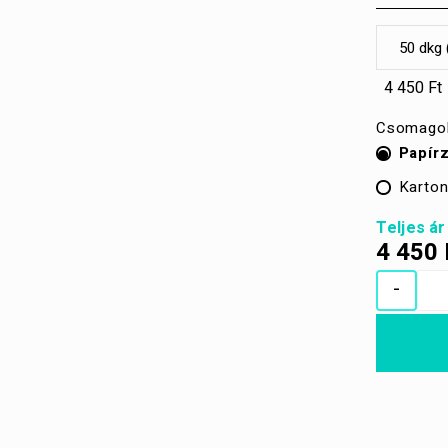
4 450 Ft
Csomago
Papír
Karto
Teljes ár
4 450
-