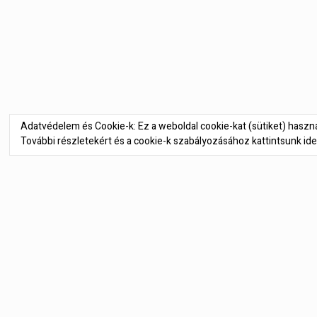
Adatvédelem és Cookie-k: Ez a weboldal cookie-kat (sütiket) hasz
További részletekért és a cookie-k szabályozásához kattintsunk ide
SZÁLLÍTÁSI FELTÉTELEK
IMPRESSZUM
ÁLTALÁNOS SZERZŐDÉSI FELTÉTELEK