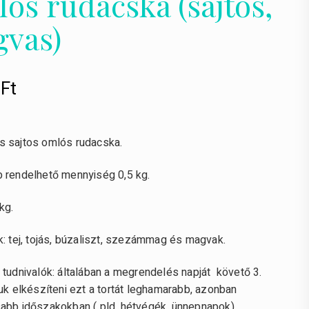
ós rudacska (sajtos,
vas)
0
Ft
 sajtos omlós rudacska.
 rendelhető mennyiség 0,5 kg.
kg.
k: tej, tojás, búzaliszt, szezámmag és magvak.
 tudnivalók: általában a megrendelés napját követő 3.
uk elkészíteni ezt a tortát leghamarabb, azonban
abb időszakokban ( pld. hétvégék, ünnepnapok)