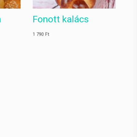
a
Fonott kalács
1 790
Ft