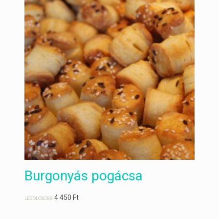
Burgonyás pogácsa
4 450
Ft
LEGOLCSÓBB: