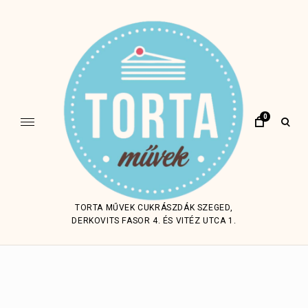
Skip
to
content
0
open
sear
form
TORTA MŰVEK CUKRÁSZDÁK SZEGED,
DERKOVITS FASOR 4. ÉS VITÉZ UTCA 1.