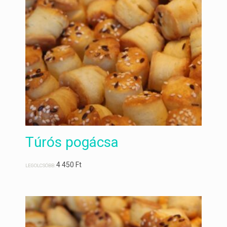
Túrós pogácsa
4 450
Ft
LEGOLCSÓBB: