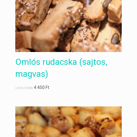
Omlós rudacska (sajtos,
magvas)
4 450
Ft
LEGOLCSÓBB: