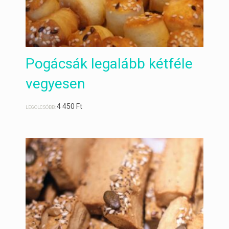
Pogácsák legalább kétféle
vegyesen
4 450
Ft
LEGOLCSÓBB: