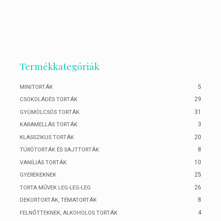
Termékkategóriák
5
MINITORTÁK
29
CSOKOLÁDÉS TORTÁK
31
GYÜMÖLCSÖS TORTÁK
3
KARAMELLÁS TORTÁK
20
KLASSZIKUS TORTÁK
8
TÚRÓTORTÁK ÉS SAJTTORTÁK
10
VANÍLIÁS TORTÁK
25
GYEREKEKNEK
26
TORTA MŰVEK LEG-LEG-LEG
8
DEKORTORTÁK, TÉMATORTÁK
4
FELNŐTTEKNEK, ALKOHOLOS TORTÁK