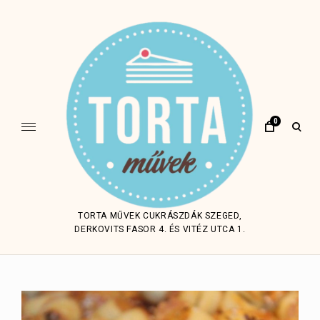
Skip
to
content
0
open
sear
form
TORTA MŰVEK CUKRÁSZDÁK SZEGED,
DERKOVITS FASOR 4. ÉS VITÉZ UTCA 1.