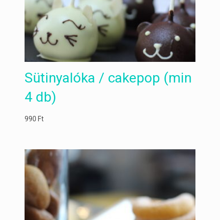
Sütinyalóka / cakepop (min
4 db)
990
Ft