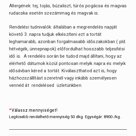
Allergének: tej, tojás, búzaliszt, túrós pogácsa és magvas
rudacska esetén szezámmag és magvak is.
Rendelési tudnivalók: általában a megrendelés napját
követő 3. napra tudjuk elkészíteni ezt a tortát
leghamarabb, azonban forgalmasabb időszakokban ( pld.
hétvégék, ünnepnapok) előfordulhat hosszabb teljesítési
idő is. A rendelés során be tudod majd állítani, hogy az
elérhető dátumok közül pontosan melyik napra és melyik
idősávban kéred a tortát. Kiválaszthatod azt is, hogy
házhozszállítást szeretnél vagy inkább személyesen
vennéd át rendelésed üzletünkben.
*
Válassz mennyiséget!
Legkisebb rendelhető mennyiség 50 dkg. Egységár: 8900-/kg.