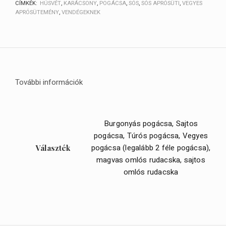
CÍMKÉK:
HÚSVÉT
,
KARÁCSONY
,
POGÁCSA
,
SÓS
,
SÓS APRÓSÜTI
,
VEGYES
APRÓSÜTEMÉNY
,
VENDÉGEKNEK
További információk
Burgonyás pogácsa, Sajtos
pogácsa, Túrós pogácsa, Vegyes
pogácsa (legalább 2 féle pogácsa),
Választék
magvas omlós rudacska, sajtos
omlós rudacska