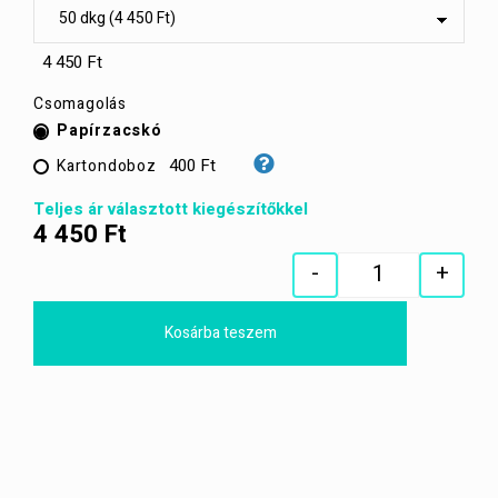
4 450 Ft
Csomagolás
Papírzacskó
400 Ft
Kartondoboz
Teljes ár választott kiegészítőkkel
4 450
Ft
-
+
Quantity
Kosárba teszem