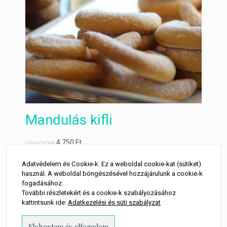
Mandulás kifli
4 750
Ft
LEGOLCSÓBB:
Adatvédelem és Cookie-k: Ez a weboldal cookie-kat (sütiket)
használ. A weboldal böngészésével hozzájárulunk a cookie-k
fogadásához.
További részletekért és a cookie-k szabályozásához
kövess minket
kattintsunk ide:
Adatkezelési és süti szabályzat