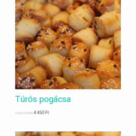
Túrós pogácsa
4 450
Ft
LEGOLCSÓBB: