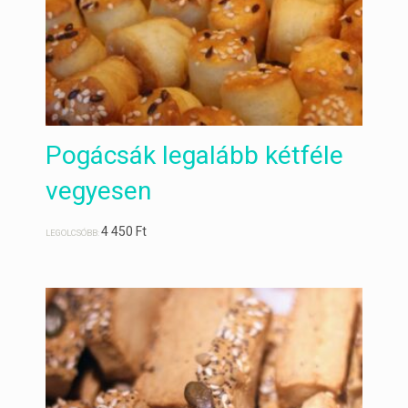
Pogácsák legalább kétféle
vegyesen
4 450
Ft
LEGOLCSÓBB: