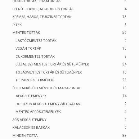
8
DEKORTORTÁK, TÉMATORTÁK
4
FELNŐTTEKNEK, ALKOHOLOS TORTÁK
18
KRÉMES, HABOS, TEJSZÍNES TORTÁK
8
PITÉK
56
MENTES TORTÁK
6
LAKTÓZMENTES TORTÁK
10
VEGÁN TORTÁK
9
CUKORMENTES TORTÁK
34
BÚZALISZTMENTES TORTÁK ÉS SÜTEMÉNYEK
16
TOJÁSMENTES TORTÁK ÉS SÜTEMÉNYEK
28
TEJMENTES TERMÉKEK
18
ÉDES APRÓSÜTEMÉNYEK ÉS MACARONOK
14
APRÓSÜTEMÉNYEK
2
DOBOZOS APRÓSÜTEMÉNYVÁLOGATÁS
5
MENTES APRÓSÜTEMÉNYEK
9
SÓS APRÓSÜTEMÉNY
6
KALÁCSOK ÉS BABKÁK
83
MINDEN TORTA