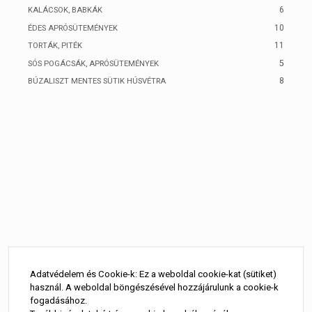
6
KALÁCSOK, BABKÁK
10
ÉDES APRÓSÜTEMÉNYEK
11
TORTÁK, PITÉK
5
SÓS POGÁCSÁK, APRÓSÜTEMÉNYEK
8
BÚZALISZT MENTES SÜTIK HÚSVÉTRA
Adatvédelem és Cookie-k: Ez a weboldal cookie-kat (sütiket)
használ. A weboldal böngészésével hozzájárulunk a cookie-k
fogadásához.