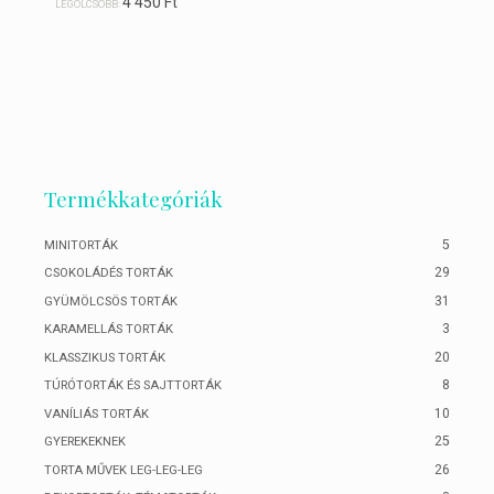
4 450
Ft
LEGOLCSÓBB:
Termékkategóriák
5
MINITORTÁK
29
CSOKOLÁDÉS TORTÁK
31
GYÜMÖLCSÖS TORTÁK
3
KARAMELLÁS TORTÁK
20
KLASSZIKUS TORTÁK
8
TÚRÓTORTÁK ÉS SAJTTORTÁK
10
VANÍLIÁS TORTÁK
25
GYEREKEKNEK
26
TORTA MŰVEK LEG-LEG-LEG