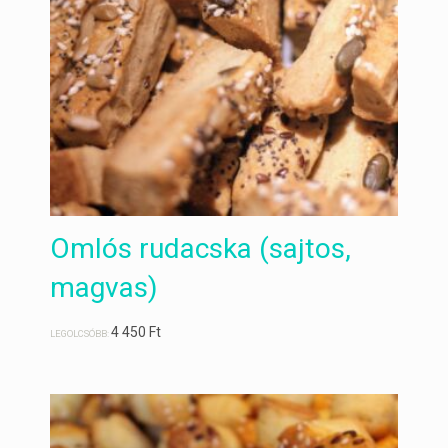
Omlós rudacska (sajtos,
magvas)
4 450
Ft
LEGOLCSÓBB: