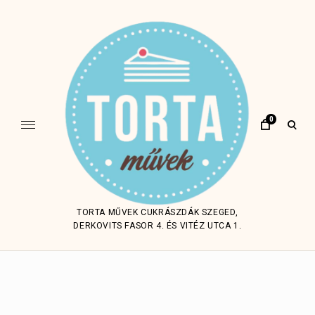
Skip
to
content
0
open
sear
form
TORTA MŰVEK CUKRÁSZDÁK SZEGED,
DERKOVITS FASOR 4. ÉS VITÉZ UTCA 1.