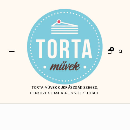
Skip
to
content
0
open
sear
form
TORTA MŰVEK CUKRÁSZDÁK SZEGED,
DERKOVITS FASOR 4. ÉS VITÉZ UTCA 1.