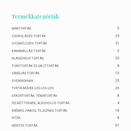
Termékkategóriák
5
MINITORTÁK
29
CSOKOLÁDÉS TORTÁK
31
GYÜMÖLCSÖS TORTÁK
3
KARAMELLÁS TORTÁK
20
KLASSZIKUS TORTÁK
8
TÚRÓTORTÁK ÉS SAJTTORTÁK
10
VANÍLIÁS TORTÁK
25
GYEREKEKNEK
26
TORTA MŰVEK LEG-LEG-LEG
8
DEKORTORTÁK, TÉMATORTÁK
4
FELNŐTTEKNEK, ALKOHOLOS TORTÁK
18
KRÉMES, HABOS, TEJSZÍNES TORTÁK
8
PITÉK
57
MENTES TORTÁK