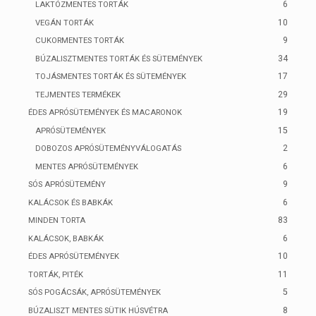
6
LAKTÓZMENTES TORTÁK
10
VEGÁN TORTÁK
9
CUKORMENTES TORTÁK
34
BÚZALISZTMENTES TORTÁK ÉS SÜTEMÉNYEK
17
TOJÁSMENTES TORTÁK ÉS SÜTEMÉNYEK
29
TEJMENTES TERMÉKEK
19
ÉDES APRÓSÜTEMÉNYEK ÉS MACARONOK
15
APRÓSÜTEMÉNYEK
2
DOBOZOS APRÓSÜTEMÉNYVÁLOGATÁS
6
MENTES APRÓSÜTEMÉNYEK
9
SÓS APRÓSÜTEMÉNY
6
KALÁCSOK ÉS BABKÁK
83
MINDEN TORTA
6
KALÁCSOK, BABKÁK
10
ÉDES APRÓSÜTEMÉNYEK
11
TORTÁK, PITÉK
5
SÓS POGÁCSÁK, APRÓSÜTEMÉNYEK
8
BÚZALISZT MENTES SÜTIK HÚSVÉTRA