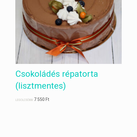
Csokoládés répatorta
(lisztmentes)
7 550
Ft
LEGOLCSÓBB: