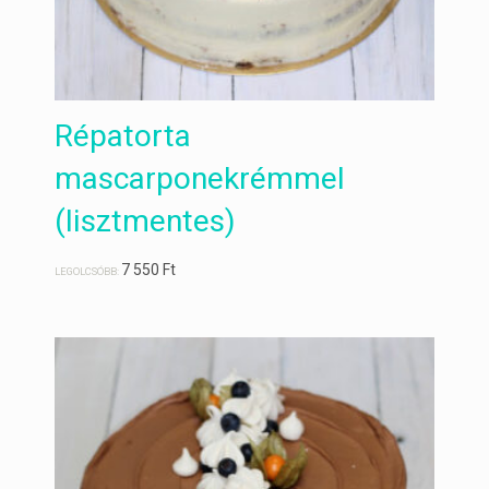
Répatorta
mascarponekrémmel
(lisztmentes)
7 550
Ft
LEGOLCSÓBB: